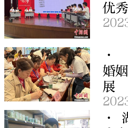
优
202
· 
婚
展
202
· 