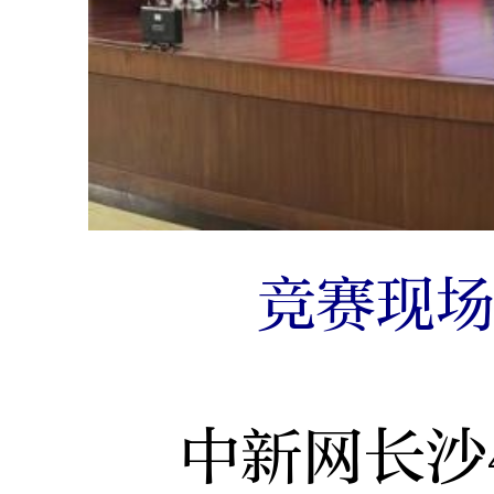
竞赛现
中新网长沙4月