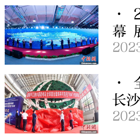
· 
幕 
202
· 
长
202