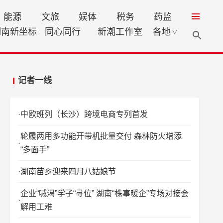
能源
文旅
娱体
税务
药监
湖南新坐标
同心同行
新潮工作室
各地
∨
记者一线
中欧班列（长沙）跨境电商专列首发
轮履两用多功能开带机批量交付 森林防火增添
“多面手”
湖南苗乡迎来四月八姑娘节
企业“喊渴”学子“寻位” 湖南“株事暖企”专场对接会
解用工难