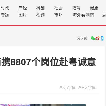
时政
产经
科创
社会
教育
健康
专题
图片
视频
市州
海外看湖南
分享到：
携8807个岗位赴粤诚意
A-
A+
小字体
大字体