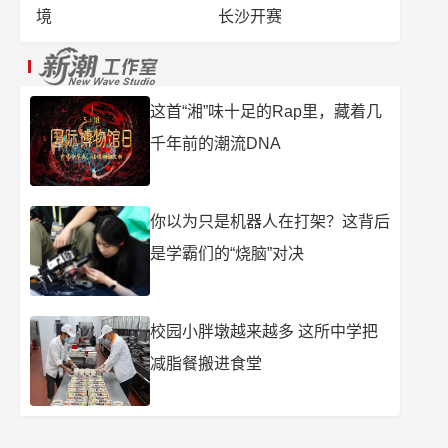
境
长沙开赛
这首“湘”味十足的Rap里，藏着几
千年前的潮流DNA
你以为只是机器人在打架？这背后
是学霸们的“烧脑”对决
校园小胖墩越来越多 这所中学把
减脂餐搬进食堂