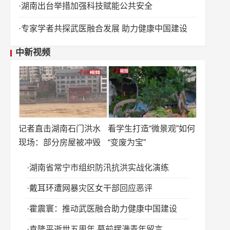
湖南出台举措加强科技赋能公共安全
专家学者共探武医融合发展 助力健康中国建设
中新视频
记者直击湖南石门洪水
看学生打造“微景观”如何
现场：部分房屋被冲毁
“变废为宝”
湖南省常宁市组织防汛抗洪实战化演练
戴耳环遭网暴灾区女干部回应恶评
霍震寰：推动武医融合助力健康中国建设
袁隆平逝世五周年 墓前摆满青年留言