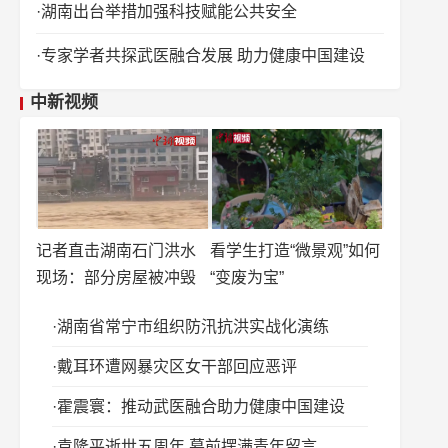
湖南出台举措加强科技赋能公共安全
专家学者共探武医融合发展 助力健康中国建设
中新视频
记者直击湖南石门洪水
看学生打造“微景观”如何
现场：部分房屋被冲毁
“变废为宝”
湖南省常宁市组织防汛抗洪实战化演练
戴耳环遭网暴灾区女干部回应恶评
霍震寰：推动武医融合助力健康中国建设
袁隆平逝世五周年 墓前摆满青年留言