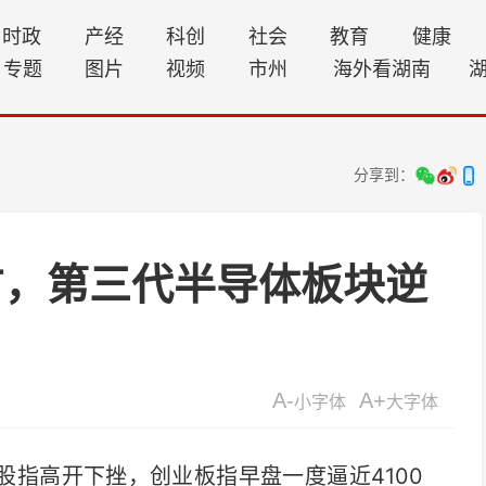
时政
产经
科创
社会
教育
健康
专题
图片
视频
市州
海外看湖南
分享到：
方，第三代半导体板块逆
A-
A+
小字体
大字体
股指高开下挫，创业板指早盘一度逼近4100