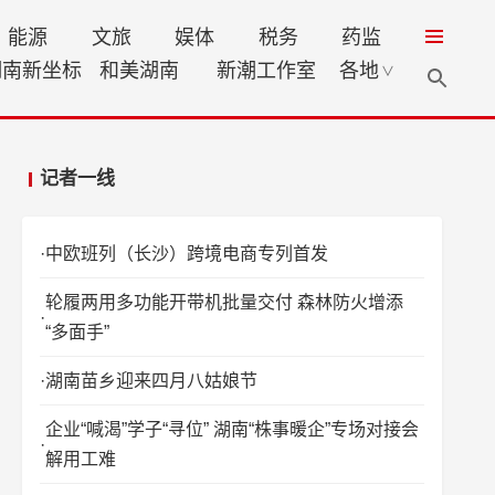
能源
文旅
娱体
税务
药监
湖南新坐标
和美湖南
新潮工作室
各地
∨
记者一线
中欧班列（长沙）跨境电商专列首发
轮履两用多功能开带机批量交付 森林防火增添
“多面手”
湖南苗乡迎来四月八姑娘节
企业“喊渴”学子“寻位” 湖南“株事暖企”专场对接会
解用工难