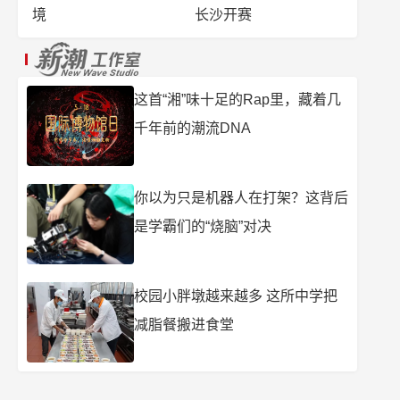
境
长沙开赛
这首“湘”味十足的Rap里，藏着几
千年前的潮流DNA
你以为只是机器人在打架？这背后
是学霸们的“烧脑”对决
校园小胖墩越来越多 这所中学把
减脂餐搬进食堂