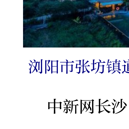
浏阳市张坊镇
中新网长沙1月