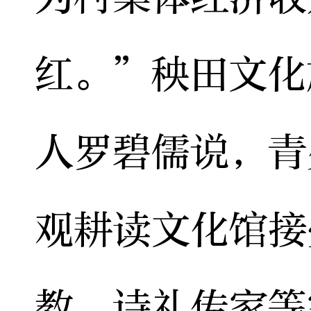
红。”秧田文化
人罗碧儒说，青
观耕读文化馆接
教、诗礼传家等