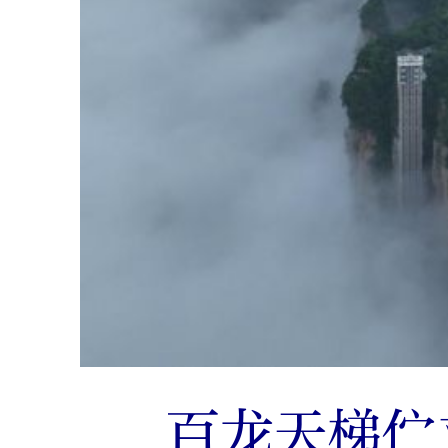
百龙天梯伫