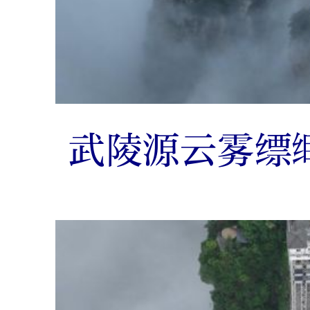
武陵源云雾缥