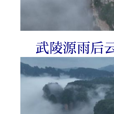
武陵源雨后