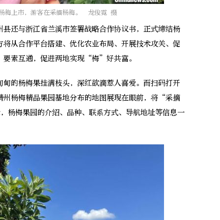
杨梅上市，游客在采摘杨梅。 龙俊霓 摄
县还与浙江省兰溪市签署战略合作协议书，正式缔结杨
方将从合作平台搭建、优化农业布局、开展技术攻关、促
、要素互通，促进两地实现“梅”好共富。
甸的杨梅果挂满枝头，深红欲滴惹人喜爱。而扫码打开
靖州杨梅精品果园基地分布的地图展现在眼前，将“采摘
标，杨梅果园的介绍、品种、联系方式、导航地址等信息一