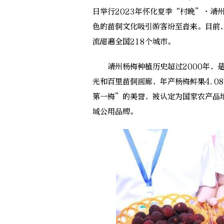
日举行2023年怀化夏季“村晚”·靖
色的苗侗文化吸引游客纷至沓来。目前
流甜遍全国218个城市。
靖州杨梅种植历史超过2000年，是
光和百里苗侗画廊，年产杨梅鲜果4.0
第一梅”的美誉，被认定为国家农产品
域公用品牌。