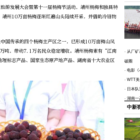
州旅游发展大会暨第十一届杨梅节活动，靖州杨梅和独具特
，靖州10万亩杨梅逐渐红遍山头陆续开采，并借助冷链物
中国传承的四个杨梅主产区之一，已形成10万亩梅山风
8万吨，带动7.1万名民众稳定增收。靖州杨梅素有“江南
· 从厂
地理标志产品、国家生态原产地产品、湖南省十大农业区
破圈
· 电影
· WT
· 日本
· 湖南
中新