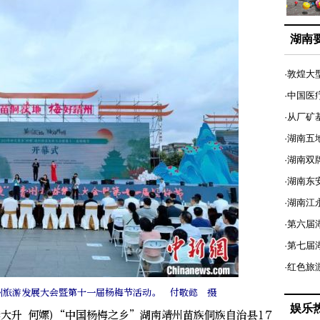
湖南
·敦煌大
·中国医
·从厂矿
·湖南五
·湖南双
·湖南东
·湖南江
·第六届
·第七
·红色旅
靖州旅游发展大会暨第十一届杨梅节活动。 付敬懿 摄
娱乐
大升 何嫘)“中国杨梅之乡”湖南靖州苗族侗族自治县17