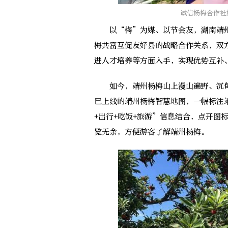
诚信杨梅合作社
以“梅”为媒、以节会友，湖南靖州
梅共富互促友好县的战略合作关系，双
进人才培养等方面入手，实现优势互补
如今，靖州杨梅山上漫山遍野、沉甸
已上线的靖州杨梅智慧地图，一幅标注
+出行+吃饭+旅游”信息结合，点开图
览无余，方便游客了解靖州杨梅。