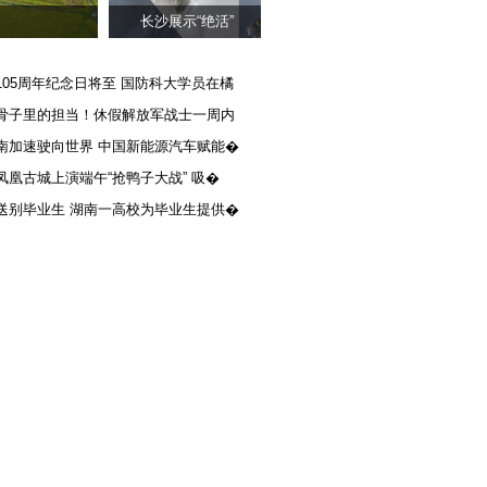
长沙展示“绝活”
105周年纪念日将至 国防科大学员在橘
骨子里的担当！休假解放军战士一周内
南加速驶向世界 中国新能源汽车赋能�
凤凰古城上演端午“抢鸭子大战” 吸�
送别毕业生 湖南一高校为毕业生提供�