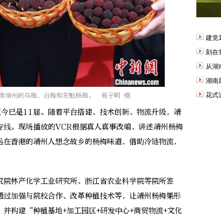
建党
刻在
从湖
湖南
花式
南靖州的乌梅、台梅和东魁杨梅。 易子明 摄
今已是11届。随着平台搭建、技术创新、物流升级，靖
专线。现场播放的VCR根据真人真事改编，讲述靖州杨梅
远在香港的靖州人想念故乡的杨梅味道，借助冷链物流，
院林产化学工业研究所、浙江省农业科学院等院所签
通过加强与院校合作、改革种植技术等，让靖州杨梅果形
并构建“种植基地+加工园区+研发中心+商贸物流+文化