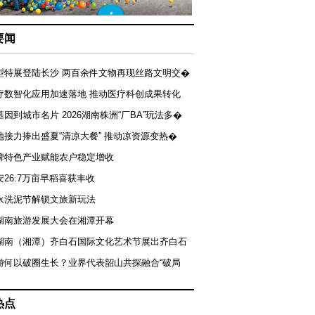
要闻
型特展登陆长沙 两百余件文物再现丝路文明交�
疗数智化应用加速落地 推动医疗科创成果转化
基因到城市名片 2026湖南株洲“厂BA”玩法多�
地接力捧出盛夏“清凉大餐” 推动凉资源变热�
牌特色产业赋能农户稳定增收
安26.7万亩早稻喜获丰收
永洗泥节解锁文旅新玩法
湖南旅游发展大会在湘潭开幕
届湖南（湘潭）齐白石国际文化艺术节展出齐白石
游何以破圈生长？业界代表韶山共探融合“破局
热点