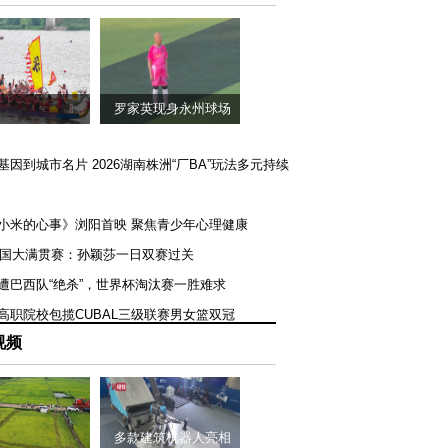
罗家英现身永州球场
矿基因到城市名片 2026湖南株洲“厂BA”玩法多元持续
《小米的心事》浏阳首映 聚焦青少年心理健康
T美国大满贯赛：孙颖莎一日双赛过关
队遭巴西队“绝杀”，世界杯淘汰赛一胜难求
一高职院校包揽CUBAL三级联赛男女篮双冠
视频
多款建筑机器人亮相