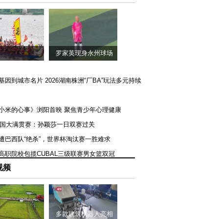
罗家英现身永州球场
矿基因到城市名片 2026湖南株洲“厂BA”玩法多元持续
《小米的心事》浏阳首映 聚焦青少年心理健康
T美国大满贯赛：孙颖莎一日双赛过关
队遭巴西队“绝杀”，世界杯淘汰赛一胜难求
一高职院校包揽CUBAL三级联赛男女篮双冠
视频
多款建筑机器人亮相