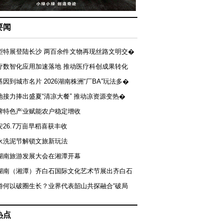
要闻
型特展登陆长沙 两百余件文物再现丝路文明交�
疗数智化应用加速落地 推动医疗科创成果转化
基因到城市名片 2026湖南株洲“厂BA”玩法多�
地接力捧出盛夏“清凉大餐” 推动凉资源变热�
牌特色产业赋能农户稳定增收
安26.7万亩早稻喜获丰收
永洗泥节解锁文旅新玩法
湖南旅游发展大会在湘潭开幕
届湖南（湘潭）齐白石国际文化艺术节展出齐白石
游何以破圈生长？业界代表韶山共探融合“破局
热点