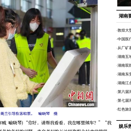
湖南
·敦煌大
·中国医
·从厂矿
·湖南五
·湖南双
·湖南东
·湖南江
·第六届
·第七
·红色旅
潘美兰引导旅客取票。 喻晓琴 摄
作威 喻晓琴)“你好，请帮我看看，我在哪里候车？”“我
娱乐