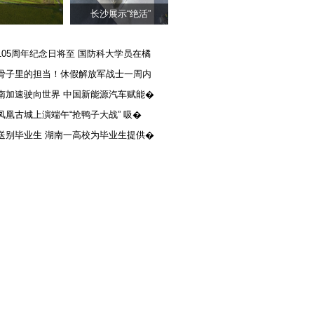
长沙展示“绝活”
105周年纪念日将至 国防科大学员在橘
骨子里的担当！休假解放军战士一周内
南加速驶向世界 中国新能源汽车赋能�
凤凰古城上演端午“抢鸭子大战” 吸�
送别毕业生 湖南一高校为毕业生提供�