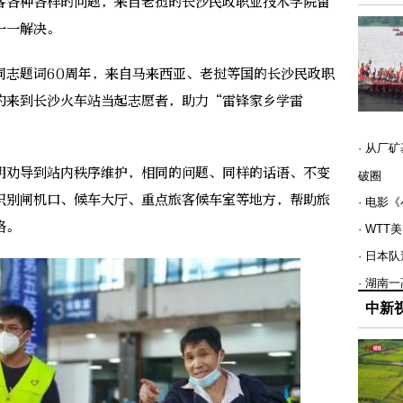
客各种各样的问题，来自老挝的长沙民政职业技术学院留
一一解决。
志题词60周年，来自马来西亚、老挝等国的长沙民政职
约来到长沙火车站当起志愿者，助力“雷锋家乡学雷
· 从厂
劝导到站内秩序维护，相同的问题、同样的话语、不变
破圈
识别闸机口、候车大厅、重点旅客候车室等地方，帮助旅
· 电影
路。
· WT
· 日本
· 湖南
中新