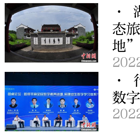
· 
态
地
202
· 
数字
202