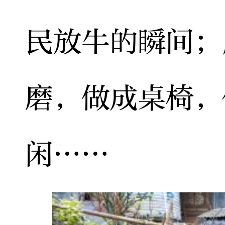
民放牛的瞬间；
磨，做成桌椅，
闲……