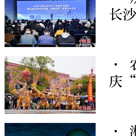
长
· 
庆
· 