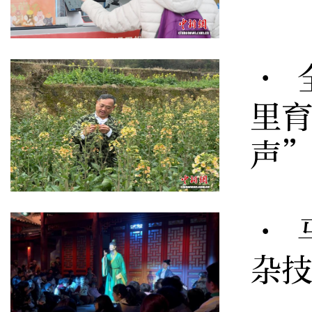
· 
里育
声
· 
杂