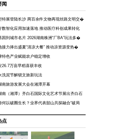
要闻
型特展登陆长沙 两百余件文物再现丝路文明交�
疗数智化应用加速落地 推动医疗科创成果转化
基因到城市名片 2026湖南株洲“厂BA”玩法多�
地接力捧出盛夏“清凉大餐” 推动凉资源变热�
牌特色产业赋能农户稳定增收
安26.7万亩早稻喜获丰收
永洗泥节解锁文旅新玩法
湖南旅游发展大会在湘潭开幕
届湖南（湘潭）齐白石国际文化艺术节展出齐白石
游何以破圈生长？业界代表韶山共探融合“破局
热点