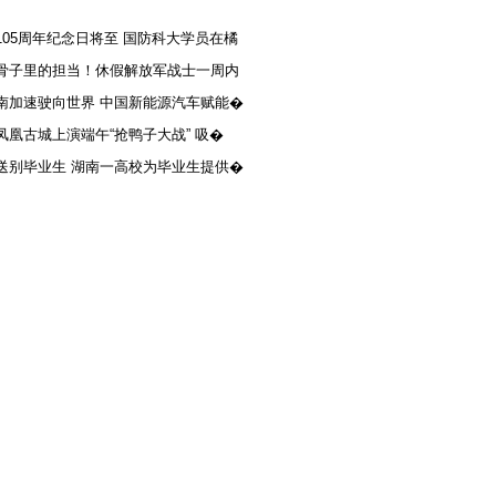
105周年纪念日将至 国防科大学员在橘
骨子里的担当！休假解放军战士一周内
南加速驶向世界 中国新能源汽车赋能�
凤凰古城上演端午“抢鸭子大战” 吸�
送别毕业生 湖南一高校为毕业生提供�