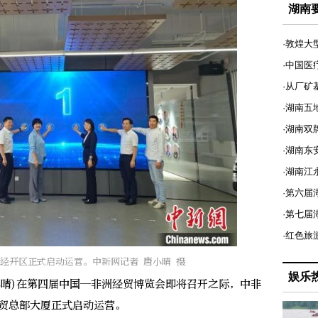
湖南
·敦煌大
·中国医
·从厂矿
·湖南五
·湖南双
·湖南东
·湖南江
·第六届
·第七
·红色旅
经开区正式启动运营。中新网记者 唐小晴 摄
娱乐
小晴)在第四届中国—非洲经贸博览会即将召开之际，中非
经贸总部大厦正式启动运营。