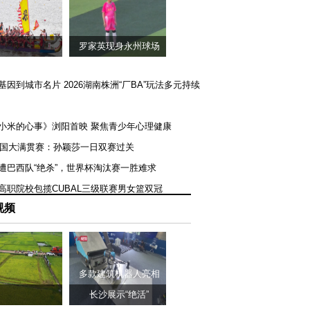
罗家英现身永州球场
矿基因到城市名片 2026湖南株洲“厂BA”玩法多元持续
《小米的心事》浏阳首映 聚焦青少年心理健康
T美国大满贯赛：孙颖莎一日双赛过关
队遭巴西队“绝杀”，世界杯淘汰赛一胜难求
一高职院校包揽CUBAL三级联赛男女篮双冠
视频
多款建筑机器人亮相
长沙展示“绝活”