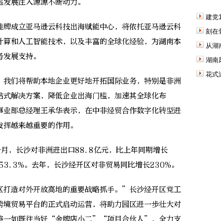
远发展注入源源不断动力。
建党
牌成立亚马逊云科技出海赋能中心，将依托亚马逊云科
刻在
计算和人工智能技术，以及丰富的全球化经验，为湖南本
从湖
务发展支持。
湖南
花式
我们将帮助本地企业更好地开拓国际业务，特别是非洲
站式解决方案，降低企业出海门槛，加速其全球化布
事业部总经理王承华表示，在中非经贸合作数字化转型进
发挥越来越重要的作用。
，长沙对非洲进出口88.8亿元，比上年同期增长
53.3%。去年，长沙经开区对非贸易同比增长230%。
打造对外开放高地的重要战略抓手。”长沙经开区党工
跨境贸易平台的正式启动运营，将助力园区进一步壮大对
将一如既往当好“金牌店小二”“项目合伙人”，全力支