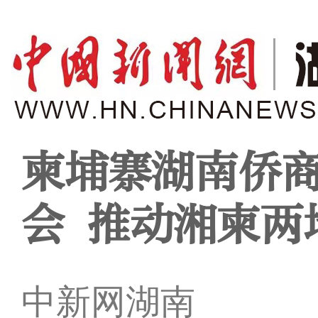
柬埔寨湖南侨
会 推动湘柬两
中新网湖南