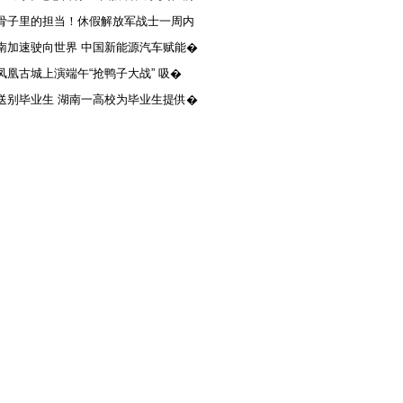
骨子里的担当！休假解放军战士一周内
南加速驶向世界 中国新能源汽车赋能�
凤凰古城上演端午“抢鸭子大战” 吸�
送别毕业生 湖南一高校为毕业生提供�