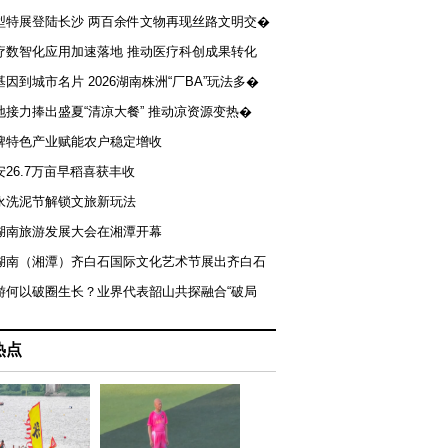
型特展登陆长沙 两百余件文物再现丝路文明交�
疗数智化应用加速落地 推动医疗科创成果转化
基因到城市名片 2026湖南株洲“厂BA”玩法多�
地接力捧出盛夏“清凉大餐” 推动凉资源变热�
牌特色产业赋能农户稳定增收
安26.7万亩早稻喜获丰收
永洗泥节解锁文旅新玩法
湖南旅游发展大会在湘潭开幕
届湖南（湘潭）齐白石国际文化艺术节展出齐白石
游何以破圈生长？业界代表韶山共探融合“破局
热点