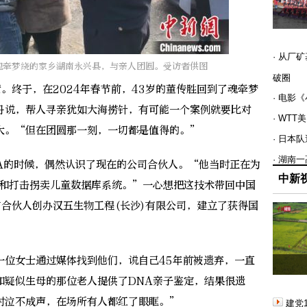
· 从厂
了魂牵梦绕的家乡湖南永兴县，与亲人团圆。受访者供图
破圈
终于，在2024年春节前，43岁的董传胜回到了魂牵梦
· 电影
丹说，帮人寻亲犹如大海捞针，有可能一个案例就要比对
· WT
大。“但在团圆那一刻，一切都是值得的。”
· 日本
· 湖南
的时候，偶然认识了现在的公司合伙人。“他当时正在为
中新
室和打击拐卖儿童数据库系统。”一心想把这技术带回中国
与合伙人创办汉五生物工程(长沙)有限公司，建立了获得国
位女士通过媒体找到他们，说自己45年前被遗弃，一直
和疑似生母的那位老人提供了DNA亲子鉴定，结果很遗
时泣不成声，在场所有人都红了眼眶。”
建党