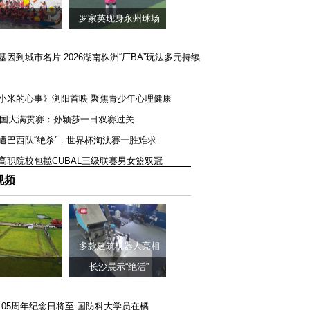
罗家英现身永州球场
矿基因到城市名片 2026湖南株洲“厂BA”玩法多元持续
《小米的心事》浏阳首映 聚焦青少年心理健康
T美国大满贯赛：孙颖莎一日双赛过关
队遭巴西队“绝杀”，世界杯淘汰赛一胜难求
一高职院校包揽CUBAL三级联赛男女篮双冠
视频
多款建筑机器人亮相
长沙展示“绝活”
105周年纪念日将至 国防科大学员在橘