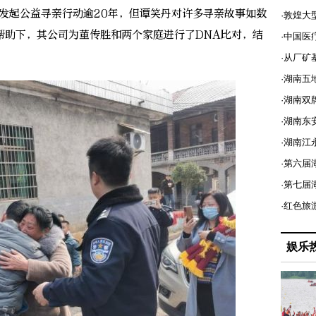
起公益寻亲行动逾20年，但谭笑丹对许多寻亲故事如数
·敦煌大
帮助下，其公司为董传胜和两个家庭进行了DNA比对，结
·中国医
·从厂矿
·湖南五
·湖南双
·湖南东
·湖南江
·第六届
·第七
·红色旅
娱乐