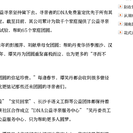
刻在
寻亲坚持做下去。寻亲者的DNA免费鉴定优先于所有其
从湖
定。截至目前，其公司累计为数千个家庭提供了公益寻亲
湖南
试验，帮助65个家庭团圆。
花式
年的彭湘萍、刘献单母女团圆；帮助丹麦华侨李湘沙、汉
些年，谭笑丹为团圆重聚喜极而泣，也为更多的“寻而不
圆的弥足珍贵。”每逢春节，谭笑丹都会收到很多曾经
此更惦记那些还未团圆的寻亲者们。
”“宝贝回家”、长沙手语义工群等公益团体都保持着
景社区合作成立“DNA公益寻亲服务中心”“笑丹委员工
公益服务中心，只为帮助更多人圆梦。