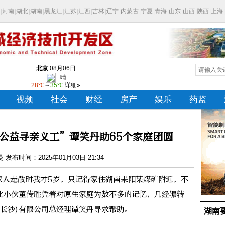
“公益寻亲义工”谭笑丹助65个家庭团圆
发布时间：2025年01月03日 21:34
家人走散时我才5岁，只记得家住湖南耒阳某煤矿附近，不
北小伙董传胜凭着对原生家庭为数不多的记忆，几经辗转
长沙)有限公司总经理谭笑丹寻求帮助。
湖南