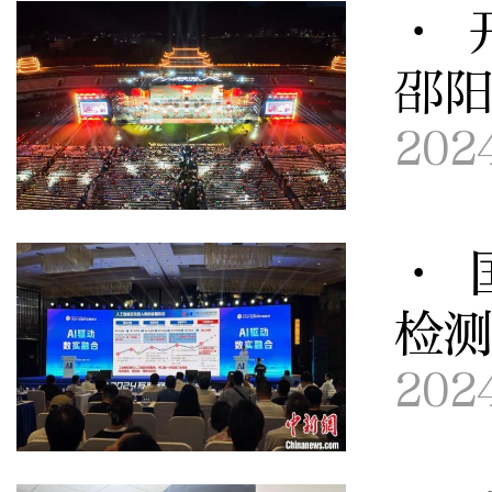
· 
邵
202
· 
检测
202