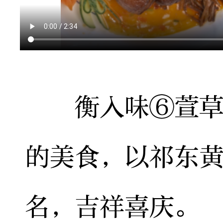
衡入味⑥萱草园
的美食，以祁东
名，吉祥喜庆。