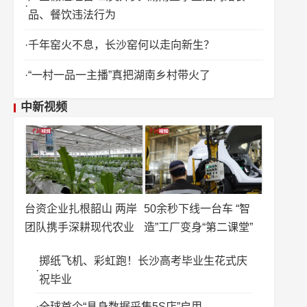
品、餐饮违法行为
千年窑火不息，长沙窑何以走向新生？
“一村一品一主播”真把湖南乡村带火了
中新视频
台资企业扎根韶山 两岸
50余秒下线一台车 “智
团队携手深耕现代农业
造”工厂变身“第二课堂”
掷纸飞机、彩虹跑！长沙高考毕业生花式庆
祝毕业
全球首个“具身数据采集5S店”启用