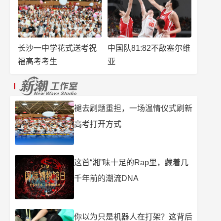
长沙一中学花式送考祝
中国队81:82不敌塞尔维
福高考考生
亚
褪去刷题重担，一场温情仪式刷新
高考打开方式
这首“湘”味十足的Rap里，藏着几
千年前的潮流DNA
你以为只是机器人在打架？这背后