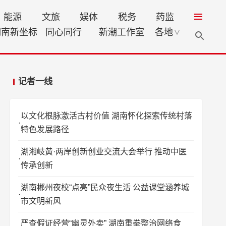
能源
文旅
娱体
税务
药监
湖南新坐标
同心同行
新潮工作室
各地
∨
记者一线
以文化根脉激活古村价值 湖南怀化探索传统村落
特色发展路径
湖湘岐黄·两岸创新创业交流大会举行 推动中医
传承创新
湖南郴州夜校“点亮”民众夜生活 公益课堂涵养城
市文明新风
严查假证经营“幽灵外卖” 湖南重拳整治网络食