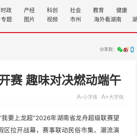
时政
产经
科创
社会
教育
健康
专题
图片
视频
市州
海外看湖南
分享到：
开赛 趣味对决燃动端午
A-
A+
小字体
大字体
“我要上龙超”2026年湖南省龙舟超级联赛望
度假区拉开战幕，赛事联动民俗市集、潮流演