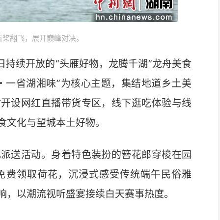
百桨翻飞，展开巅峰对决。
日持续开放的“头雁好物，龙腾千湖”龙舟美食
・一省湖湘味”为核心主题，集结地道乡土美
时开设网红直播带货专区，线下逛吃体验与线
食文化与望城本土好物。
派送活动。身着特色装扮的簪花郎穿梭在园
免费领取荷花，沉浸式感受传统端午民俗雅
响，以潮流视听盛宴接续白天赛事热度。