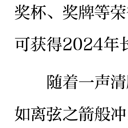
奖杯、奖牌等荣
可获得2024
随着一声清脆
如离弦之箭般冲