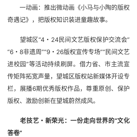
一动画：推出微动画《小马与小陶的版权
奇遇记》，把版权知识装进童趣故事。
望城区“4・24民间文艺版权保护交流会”
“6・8非遗周”“9・26版权宣传专场”“民间文艺
进校园”等活动持续刷屏。借力省、市主流宣
传矩阵拓宽声量，望城区版权站新媒体开设专
栏，展播6期优秀版权作品，尊重原创、保护
版权、激励创新在望城蔚然成风。
老技艺・新荣光：一份走向世界的“文化
答卷”