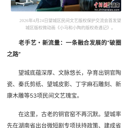
2026年4月24日望城区民间文艺版权保护交流会首发望
城区版权微动画《小马和小陶的版权奇遇记》。
老手艺・新流量：一条融合发展的“破圈
之路”
望城底蕴深厚、文脉悠长，孕育出铜官陶
瓷、秦氏剪纸、望城皮影、丁字麻石雕刻、新
康木雕等53项民间文艺瑰宝。
在这里，古老的铜官窑不再沉默。望城率
先在湖南省出台微短剧专项扶持政策、建成省