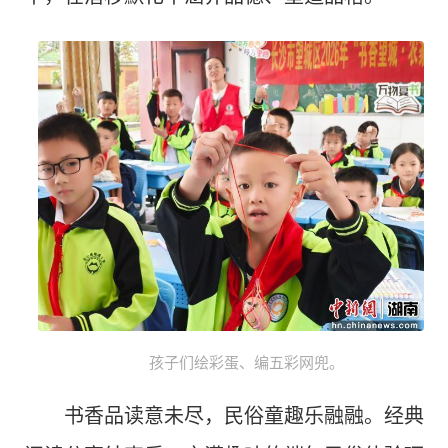
孩子们绘彩蛋、编五彩网兜。
书香品读意未尽，民俗童趣乐融融。经典