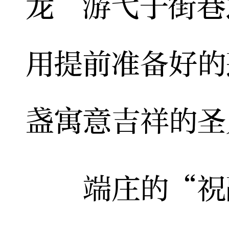
龙”游弋于街巷
用提前准备好的
盏寓意吉祥的圣
端庄的“祝融