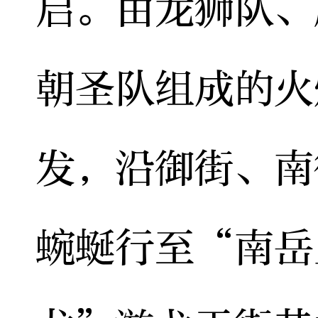
启。由龙狮队、
朝圣队组成的火
发，沿御街、南
蜿蜒行至“南岳