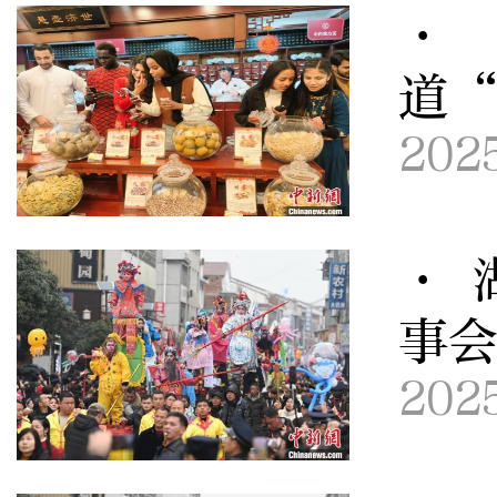
· 
道
202
· 
事会
202