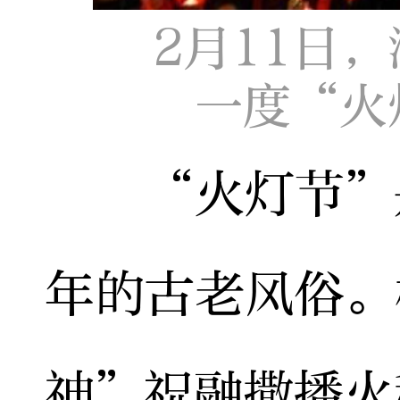
2月11日
一度“火
“火灯节”是
年的古老风俗。
神”祝融撒播火