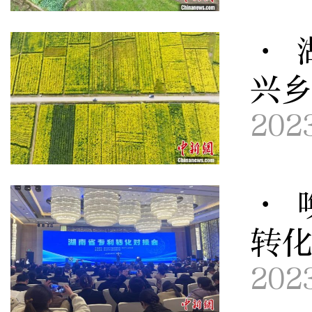
· 
兴
202
· 
转化
202