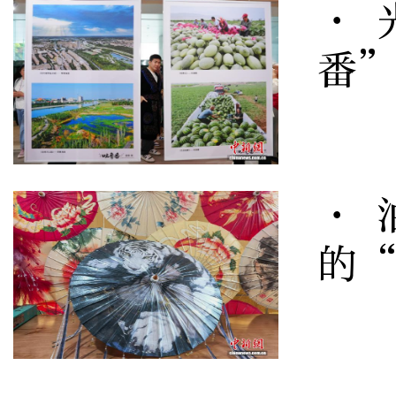
· 
番
· 
的