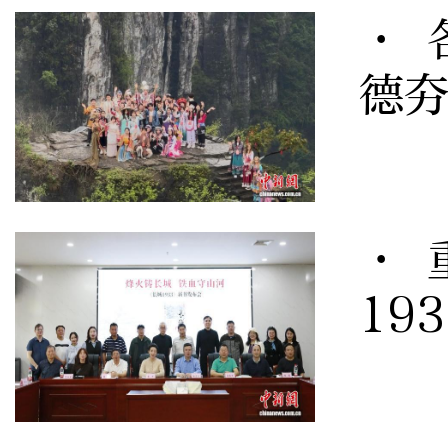
· 
德
· 
19