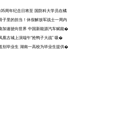
105周年纪念日将至 国防科大学员在橘
骨子里的担当！休假解放军战士一周内
南加速驶向世界 中国新能源汽车赋能�
凤凰古城上演端午“抢鸭子大战” 吸�
送别毕业生 湖南一高校为毕业生提供�