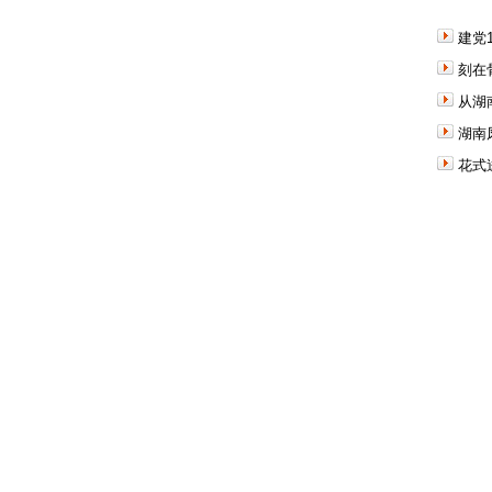
建党
刻在
从湖
湖南
花式