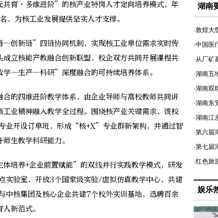
元共育·多维进阶”的核产业特岗人才定向培养模式，年
湖南
00名，为核工业发展提供坚实人才支撑。
·敦煌大
—创新链”四链协同机制，实现核工业单位需求实时传
·中国医
头成立核能产教融合创新联盟，校企双方共同开展课程共
·从厂矿
教学—生产—科研”深度融合的可持续培养体系。
·湖南五
·湖南双
合的四维进阶教学体系，由企业导师与高校教师共同讲
·湖南东
核工业精神融入教学全过程。围绕核产业关键需求，该校
·湖南江
专业开设订单班，形成“核+X”专业群新架构，并通过智
·第六届
升师生教学科研能力。
·第七
·红色旅
体培养+企业前置赋能”的双线并行实践教学模式，研发
点实验室，开放3个国家级实验/虚拟仿真教学中心，共建
娱乐
时与中核集团及核心企业共建7个校外实训基地，选聘百余
育人新范式。