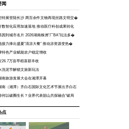
要闻
型特展登陆长沙 两百余件文物再现丝路文明交�
疗数智化应用加速落地 推动医疗科创成果转化
基因到城市名片 2026湖南株洲“厂BA”玩法多�
地接力捧出盛夏“清凉大餐” 推动凉资源变热�
牌特色产业赋能农户稳定增收
安26.7万亩早稻喜获丰收
永洗泥节解锁文旅新玩法
湖南旅游发展大会在湘潭开幕
届湖南（湘潭）齐白石国际文化艺术节展出齐白石
游何以破圈生长？业界代表韶山共探融合“破局
热点