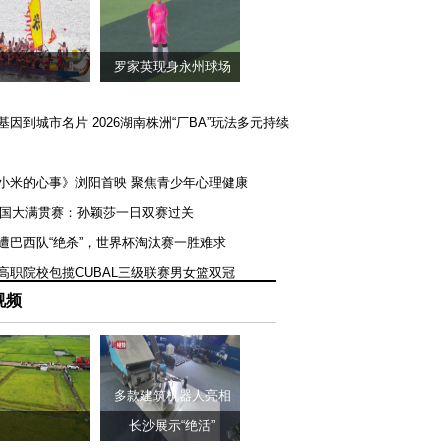
罗家英现身永州球场
矿基因到城市名片 2026湖南株洲“厂BA”玩法多元持续
《小米的心事》浏阳首映 聚焦青少年心理健康
T美国大满贯赛：孙颖莎一日双赛过关
队遭巴西队“绝杀”，世界杯淘汰赛一胜难求
一高职院校包揽CUBAL三级联赛男女篮双冠
视频
多款建筑机器人亮相
长沙展示“绝活”