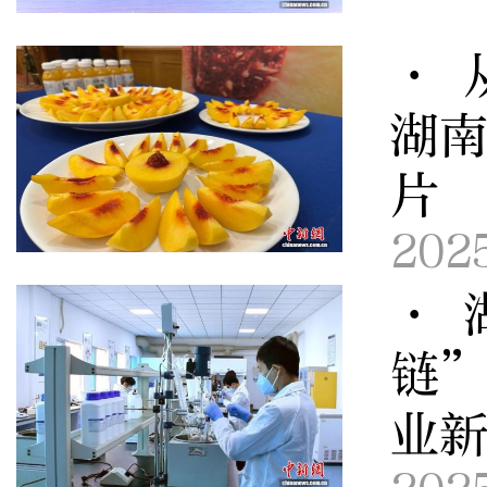
· 
湖
片
202
· 
链”
业