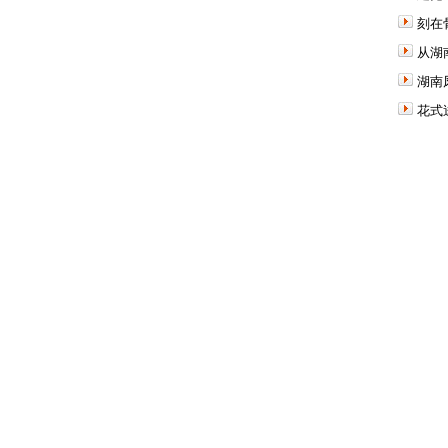
刻在
从湖
湖南
花式