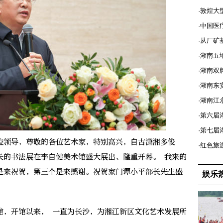
·敦煌大
·中国医
·从厂矿
·湖南五
·湖南双
·湖南东
·湖南江
·第六届
·第七
领导，尊敬的各位艺术家，特别高兴，自古潇湘多俊
·红色旅
长的书法展在李自健美术馆盛大展出、隆重开幕。 我来的
是来祝贺，第三个是来感谢。祝贺家门谭小平部长先生盛
娱乐
，开馆以来， 一直为长沙，为湘江新区文化艺术发展所