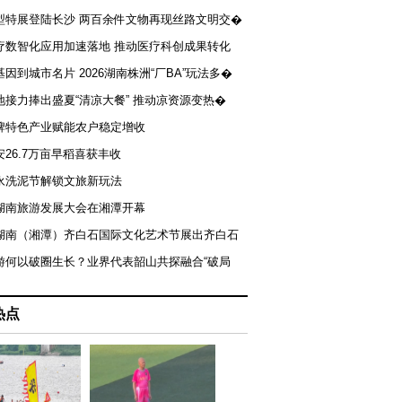
型特展登陆长沙 两百余件文物再现丝路文明交�
疗数智化应用加速落地 推动医疗科创成果转化
基因到城市名片 2026湖南株洲“厂BA”玩法多�
地接力捧出盛夏“清凉大餐” 推动凉资源变热�
牌特色产业赋能农户稳定增收
安26.7万亩早稻喜获丰收
永洗泥节解锁文旅新玩法
湖南旅游发展大会在湘潭开幕
届湖南（湘潭）齐白石国际文化艺术节展出齐白石
游何以破圈生长？业界代表韶山共探融合“破局
热点