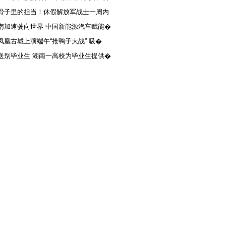
骨子里的担当！休假解放军战士一周内
南加速驶向世界 中国新能源汽车赋能�
凤凰古城上演端午“抢鸭子大战” 吸�
送别毕业生 湖南一高校为毕业生提供�