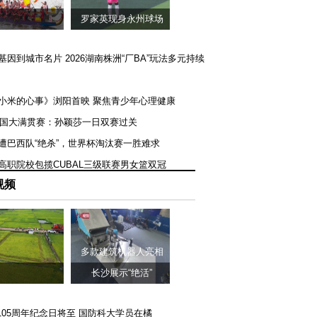
罗家英现身永州球场
矿基因到城市名片 2026湖南株洲“厂BA”玩法多元持续
《小米的心事》浏阳首映 聚焦青少年心理健康
T美国大满贯赛：孙颖莎一日双赛过关
队遭巴西队“绝杀”，世界杯淘汰赛一胜难求
一高职院校包揽CUBAL三级联赛男女篮双冠
视频
多款建筑机器人亮相
长沙展示“绝活”
105周年纪念日将至 国防科大学员在橘