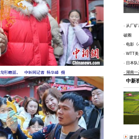
· 从厂
破圈
· 电影
· WT
· 日本
· 湖南
龙形糖画。 中新网记者 杨华峰 摄
中新
建党