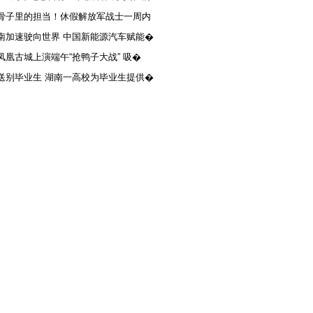
骨子里的担当！休假解放军战士一周内
南加速驶向世界 中国新能源汽车赋能�
凤凰古城上演端午“抢鸭子大战” 吸�
送别毕业生 湖南一高校为毕业生提供�