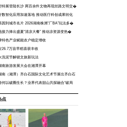
型特展登陆长沙 两百余件文物再现丝路文明交�
疗数智化应用加速落地 推动医疗科创成果转化
基因到城市名片 2026湖南株洲“厂BA”玩法多�
地接力捧出盛夏“清凉大餐” 推动凉资源变热�
牌特色产业赋能农户稳定增收
安26.7万亩早稻喜获丰收
永洗泥节解锁文旅新玩法
湖南旅游发展大会在湘潭开幕
届湖南（湘潭）齐白石国际文化艺术节展出齐白石
游何以破圈生长？业界代表韶山共探融合“破局
热点