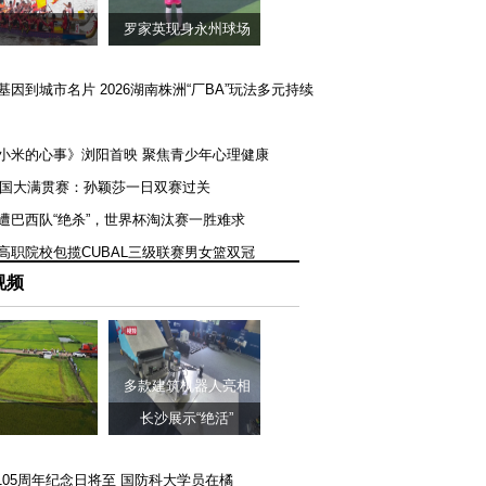
罗家英现身永州球场
矿基因到城市名片 2026湖南株洲“厂BA”玩法多元持续
《小米的心事》浏阳首映 聚焦青少年心理健康
T美国大满贯赛：孙颖莎一日双赛过关
队遭巴西队“绝杀”，世界杯淘汰赛一胜难求
一高职院校包揽CUBAL三级联赛男女篮双冠
视频
多款建筑机器人亮相
长沙展示“绝活”
105周年纪念日将至 国防科大学员在橘