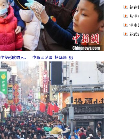
刻在
从湖
湖南
花式
作龙形吹糖人。 中新网记者 杨华峰 摄