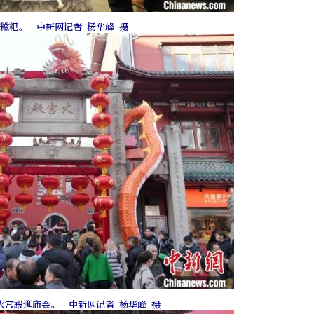
糍粑。 中新网记者 杨华峰 摄
火宫殿逛庙会。 中新网记者 杨华峰 摄