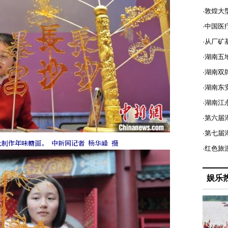
·敦煌大
·中国医
·从厂矿
·湖南五
·湖南双
·湖南东
·湖南江
·第六届
·第七
制作年味糖画。 中新网记者 杨华峰 摄
·红色旅
娱乐