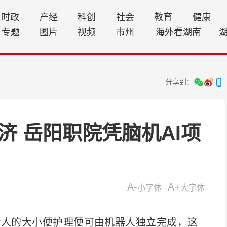
时政
产经
科创
社会
教育
健康
专题
图片
视频
市州
海外看湖南
分享到：
济 岳阳职院凭脑机AI项
A-
A+
小字体
大字体
人的大小便护理便可由机器人独立完成，这