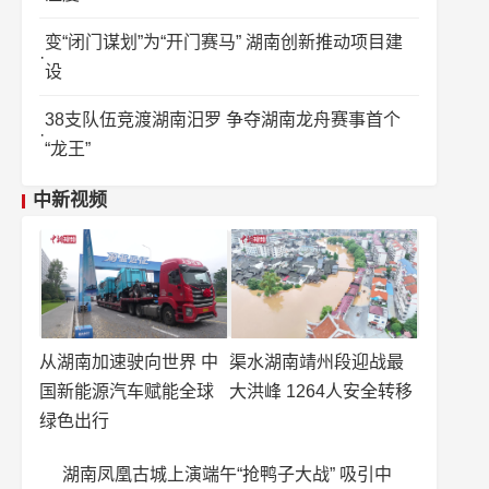
变“闭门谋划”为“开门赛马” 湖南创新推动项目建
设
38支队伍竞渡湖南汨罗 争夺湖南龙舟赛事首个
“龙王”
中新视频
从湖南加速驶向世界 中
渠水湖南靖州段迎战最
国新能源汽车赋能全球
大洪峰 1264人安全转移
绿色出行
湖南凤凰古城上演端午“抢鸭子大战” 吸引中