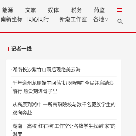
能源
文旅
娱体
税务
药监
湖南新坐标
同心同行
新潮工作室
各地
∨
记者一线
湖南长沙紫竹山雨后现绝美云海
千年道州龙船端午回荡“扒呀喔嚯” 全民并肩踏浪
前行 热爱刻进骨子里
从高原到湘中 一所高职院校与数千名藏族学生的
双向奔赴
湖南一高校“红石榴”工作室让各族学生找到“家”的
温度