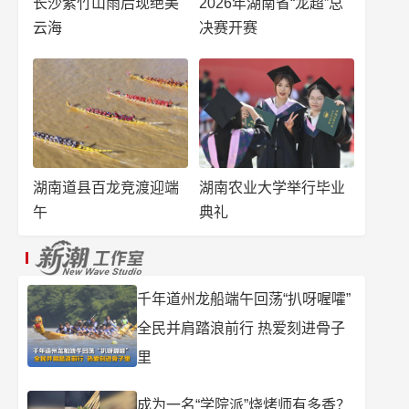
长沙紫竹山雨后现绝美
2026年湖南省“龙超”总
云海
决赛开赛
湖南道县百龙竞渡迎端
湖南农业大学举行毕业
午
典礼
千年道州龙船端午回荡“扒呀喔嚯”
全民并肩踏浪前行 热爱刻进骨子
里
成为一名“学院派”烧烤师有多香？