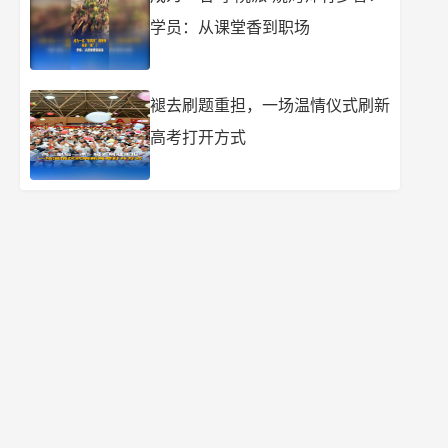
学员：从课堂香到职场
褪去刷题重担，一场温情仪式刷新
高考打开方式