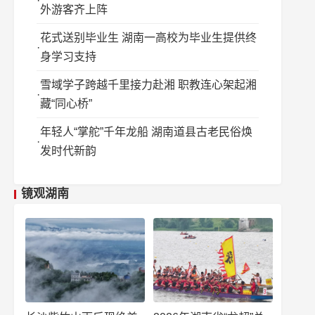
外游客齐上阵
花式送别毕业生 湖南一高校为毕业生提供终
身学习支持
雪域学子跨越千里接力赴湘 职教连心架起湘
藏“同心桥”
年轻人“掌舵”千年龙船 湖南道县古老民俗焕
发时代新韵
镜观湖南