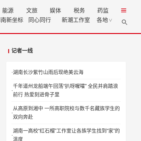
能源
文旅
娱体
税务
药监
湖南新坐标
同心同行
新潮工作室
各地
∨
记者一线
湖南长沙紫竹山雨后现绝美云海
千年道州龙船端午回荡“扒呀喔嚯” 全民并肩踏浪
前行 热爱刻进骨子里
从高原到湘中 一所高职院校与数千名藏族学生的
双向奔赴
湖南一高校“红石榴”工作室让各族学生找到“家”的
温度