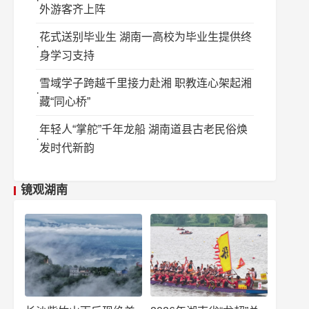
外游客齐上阵
花式送别毕业生 湖南一高校为毕业生提供终
身学习支持
雪域学子跨越千里接力赴湘 职教连心架起湘
藏“同心桥”
年轻人“掌舵”千年龙船 湖南道县古老民俗焕
发时代新韵
镜观湖南