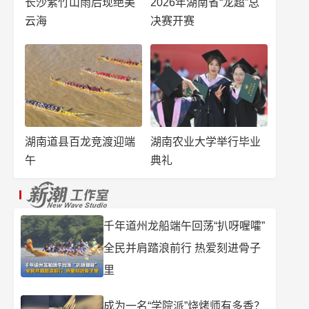
长沙紫竹山雨后现绝美
2026年湖南省“龙超”总
云海
决赛开赛
湖南道县百龙竞渡迎端
湖南农业大学举行毕业
午
典礼
千年道州龙船端午回荡“扒呀喔嚯”
全民并肩踏浪前行 热爱刻进骨子
里
成为一名“学院派”烧烤师有多香？