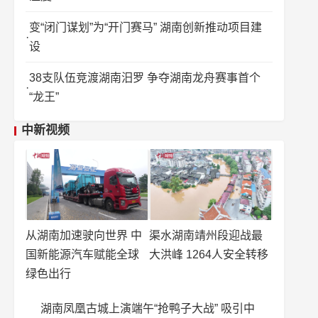
变“闭门谋划”为“开门赛马” 湖南创新推动项目建
设
38支队伍竞渡湖南汨罗 争夺湖南龙舟赛事首个
“龙王”
中新视频
从湖南加速驶向世界 中
渠水湖南靖州段迎战最
国新能源汽车赋能全球
大洪峰 1264人安全转移
绿色出行
湖南凤凰古城上演端午“抢鸭子大战” 吸引中