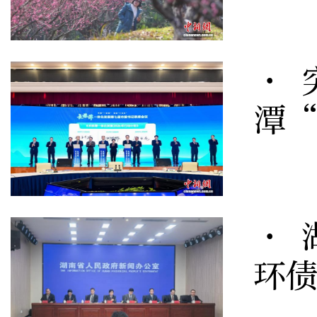
· 
潭
· 
环