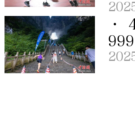
202
· 
99
202