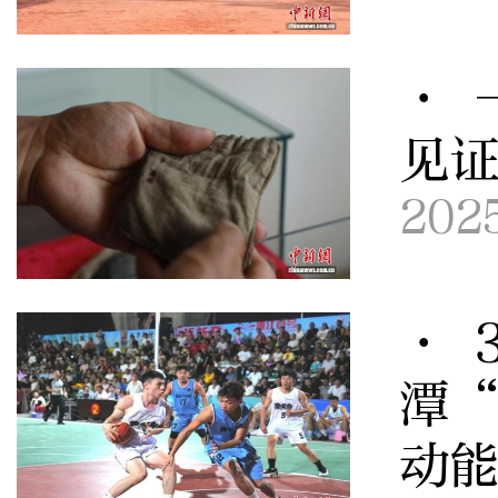
· 
见证
202
· 
潭“
动