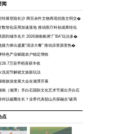
要闻
型特展登陆长沙 两百余件文物再现丝路文明交�
疗数智化应用加速落地 推动医疗科创成果转化
基因到城市名片 2026湖南株洲“厂BA”玩法多�
地接力捧出盛夏“清凉大餐” 推动凉资源变热�
牌特色产业赋能农户稳定增收
安26.7万亩早稻喜获丰收
永洗泥节解锁文旅新玩法
湖南旅游发展大会在湘潭开幕
届湖南（湘潭）齐白石国际文化艺术节展出齐白石
游何以破圈生长？业界代表韶山共探融合“破局
热点