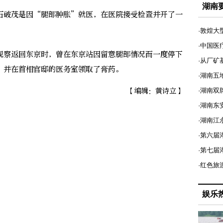
湖南
破茂是因“腿部肿胀”就医，在医院接受检查并开了一
·敦煌大
·中国医
察返回东京时，曾在东京站因留意腿部情况而一度停下
·从厂矿
，并在首相官邸的医务室领取了膏药。
·湖南五
【编辑：黄诗立】
·湖南双
·湖南东
·湖南江
·第六届
·第七
·红色旅
娱乐