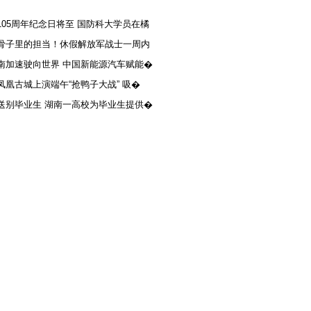
105周年纪念日将至 国防科大学员在橘
骨子里的担当！休假解放军战士一周内
南加速驶向世界 中国新能源汽车赋能�
凤凰古城上演端午“抢鸭子大战” 吸�
送别毕业生 湖南一高校为毕业生提供�