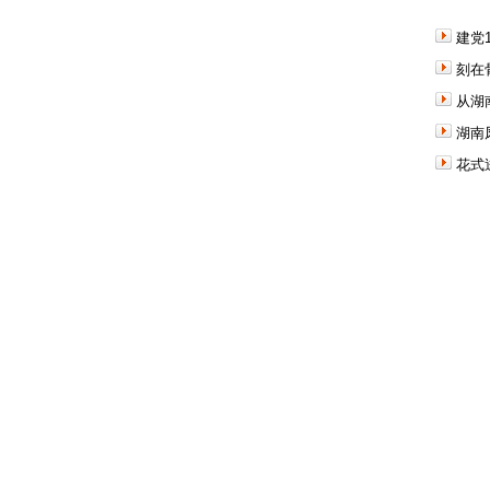
建党
刻在
从湖
湖南
花式