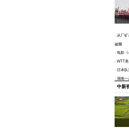
· 从厂
破圈
· 电影
· WT
· 日本
· 湖南
中新