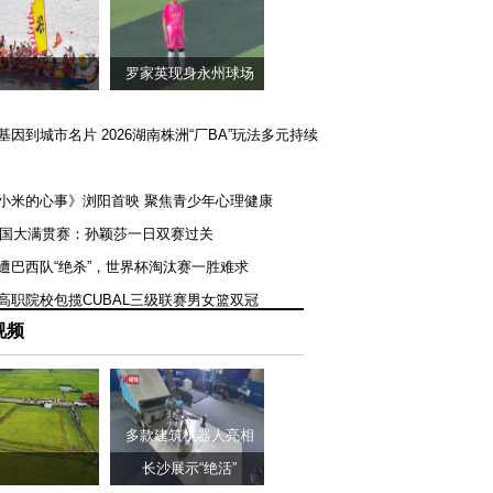
罗家英现身永州球场
矿基因到城市名片 2026湖南株洲“厂BA”玩法多元持续
《小米的心事》浏阳首映 聚焦青少年心理健康
T美国大满贯赛：孙颖莎一日双赛过关
队遭巴西队“绝杀”，世界杯淘汰赛一胜难求
一高职院校包揽CUBAL三级联赛男女篮双冠
视频
多款建筑机器人亮相
长沙展示“绝活”