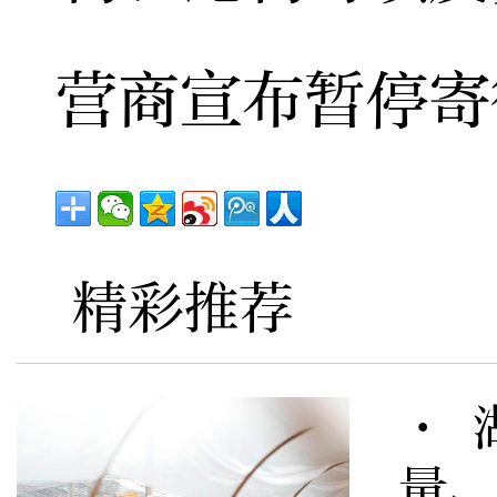
营商宣布暂停寄
精彩推荐
· 
量