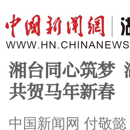
湘台同心筑梦 
共贺马年新春
中国新闻网 付敬懿