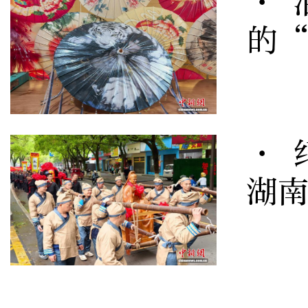
· 
的
· 
湖