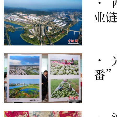
· 
业
· 
番