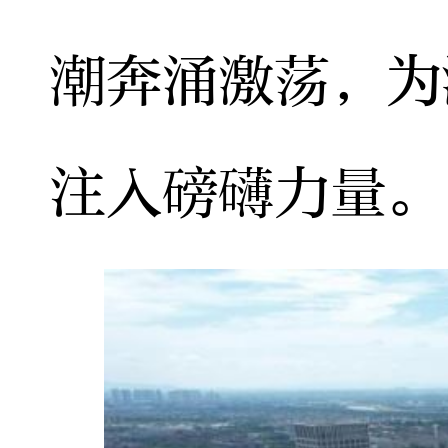
潮奔涌激荡，为
注入磅礴力量。