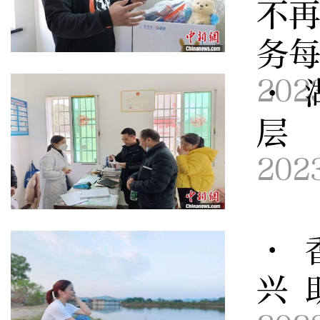
不再
务
202
· 
层
202
· 
兴 