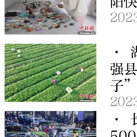
阳快
202
· 
强县
子
202
· 
50