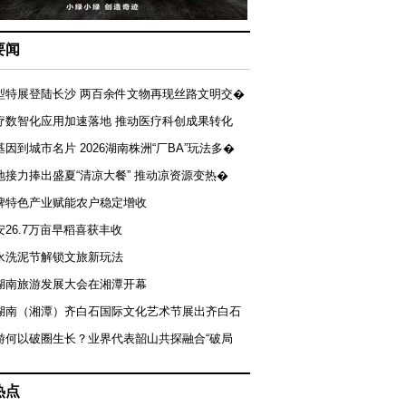
要闻
型特展登陆长沙 两百余件文物再现丝路文明交�
疗数智化应用加速落地 推动医疗科创成果转化
基因到城市名片 2026湖南株洲“厂BA”玩法多�
地接力捧出盛夏“清凉大餐” 推动凉资源变热�
牌特色产业赋能农户稳定增收
安26.7万亩早稻喜获丰收
永洗泥节解锁文旅新玩法
湖南旅游发展大会在湘潭开幕
届湖南（湘潭）齐白石国际文化艺术节展出齐白石
游何以破圈生长？业界代表韶山共探融合“破局
热点