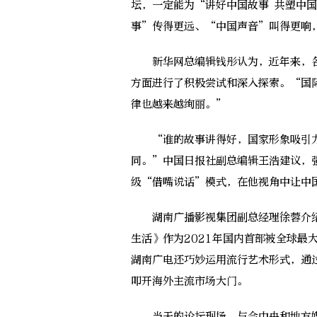
坛，一定能为“讲好中国故事 共塑中
事”传得更远、“中国声音”叫得更响
新华网总编辑钱彤认为，近年来，各
方面进行了积极尝试和深入探索。“国
律也越来越绚丽。”
“谁的故事讲得好，国家形象吸引力
同。”中国日报社副总编辑王浩建议，
级“借嘴说话”模式，在他视角中让中
湖南广播影视集团副总经理徐蓉介绍
生活》作为2021年国内首部被全球最
湖南广电还巧妙运用流行艺术形式，通
叩开海外主流市场大门。
当天的论坛现场，与会中央和地方媒