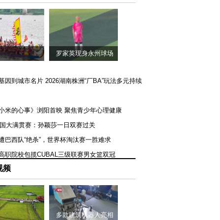
罗家英现身永州球场
矿基因到城市名片 2026湖南株洲“厂BA”玩法多元持续
《小米的心事》浏阳首映 聚焦青少年心理健康
T美国大满贯赛：孙颖莎一日双赛过关
队遭巴西队“绝杀”，世界杯淘汰赛一胜难求
一高职院校包揽CUBAL三级联赛男女篮双冠
视频
多款建筑机器人亮相