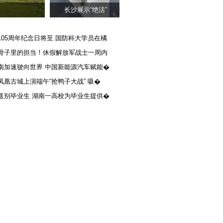
长沙展示“绝活”
105周年纪念日将至 国防科大学员在橘
骨子里的担当！休假解放军战士一周内
南加速驶向世界 中国新能源汽车赋能�
凤凰古城上演端午“抢鸭子大战” 吸�
送别毕业生 湖南一高校为毕业生提供�