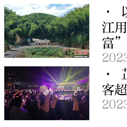
· 
江
富
202
· 
客超
202