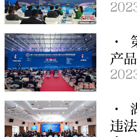
202
· 
产
202
· 
违法