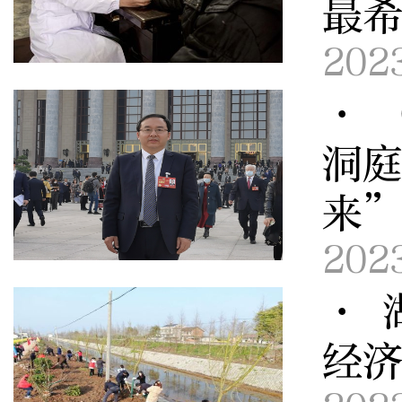
最
202
· 
洞
来
202
· 
经济