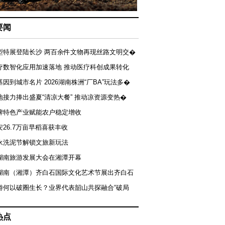
要闻
型特展登陆长沙 两百余件文物再现丝路文明交�
疗数智化应用加速落地 推动医疗科创成果转化
基因到城市名片 2026湖南株洲“厂BA”玩法多�
地接力捧出盛夏“清凉大餐” 推动凉资源变热�
牌特色产业赋能农户稳定增收
安26.7万亩早稻喜获丰收
永洗泥节解锁文旅新玩法
湖南旅游发展大会在湘潭开幕
届湖南（湘潭）齐白石国际文化艺术节展出齐白石
游何以破圈生长？业界代表韶山共探融合“破局
热点