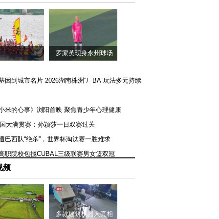
罗家英现身永州球场
矿基因到城市名片 2026湖南株洲“厂BA”玩法多元持续
《小米的心事》浏阳首映 聚焦青少年心理健康
T美国大满贯赛：孙颖莎一日双赛过关
队遭巴西队“绝杀”，世界杯淘汰赛一胜难求
一高职院校包揽CUBAL三级联赛男女篮双冠
视频
多款建筑机器人亮相