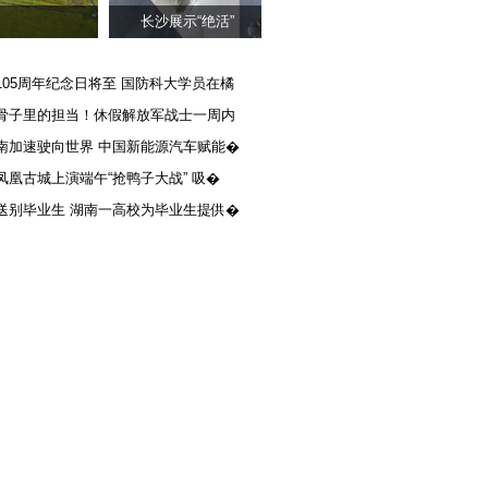
长沙展示“绝活”
105周年纪念日将至 国防科大学员在橘
骨子里的担当！休假解放军战士一周内
南加速驶向世界 中国新能源汽车赋能�
凤凰古城上演端午“抢鸭子大战” 吸�
送别毕业生 湖南一高校为毕业生提供�