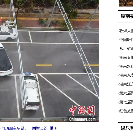
湖南
·敦煌大
·中国医
·从厂矿
·湖南五
·湖南双
·湖南东
·湖南江
·第六届
·第七
·红色旅
娱乐
统自动泊车场景。 国智长沙 供图