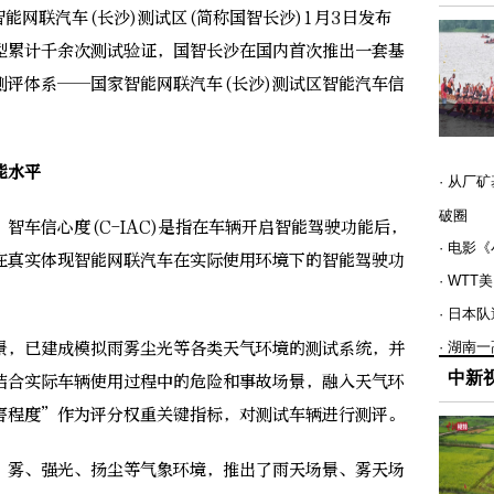
能网联汽车(长沙)测试区(简称国智长沙)1月3日发布
型累计千余次测试验证，国智长沙在国内首次推出一套基
测评体系——国家智能网联汽车(长沙)测试区智能汽车信
能水平
· 从厂
破圈
车信心度(C-IAC)是指在车辆开启智能驾驶功能后，
· 电影
在真实体现智能网联汽车在实际使用环境下的智能驾驶功
· WT
· 日本
，已建成模拟雨雾尘光等各类天气环境的测试系统，并
· 湖南
中新
结合实际车辆使用过程中的危险和事故场景，融入天气环
害程度”作为评分权重关键指标，对测试车辆进行测评。
雾、强光、扬尘等气象环境，推出了雨天场景、雾天场