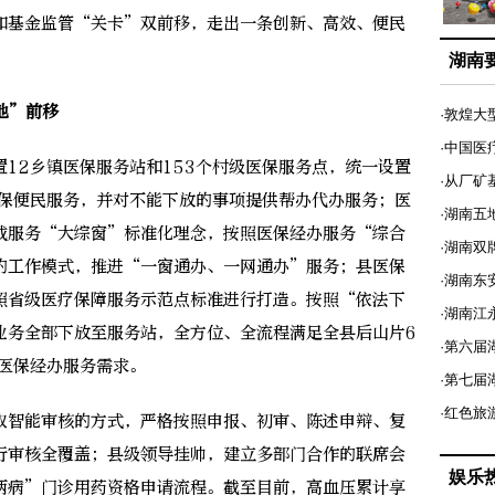
和基金监管“关卡”双前移，走出一条创新、高效、便民
湖南
地”前移
·敦煌大
·中国医
2乡镇医保服务站和153个村级医保服务点，统一设置
·从厂矿
医保便民服务，并对不能下放的事项提供帮办代办服务；医
·湖南五
成服务“大综窗”标准化理念，按照医保经办服务“综合
·湖南双
的工作模式，推进“一窗通办、一网通办”服务；县医保
·湖南东
照省级医疗保障服务示范点标准进行打造。按照“依法下
·湖南江
业务全部下放至服务站，全方位、全流程满足全县后山片6
·第六届
的医保经办服务需求。
·第七
·红色旅
智能审核的方式，严格按照申报、初审、陈述申辩、复
行审核全覆盖；县级领导挂帅，建立多部门合作的联席会
娱乐
两病”门诊用药资格申请流程。截至目前，高血压累计享