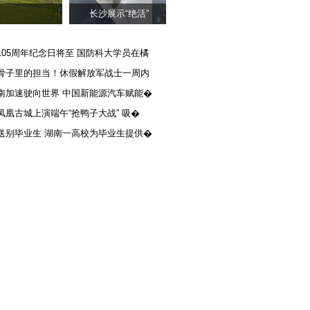
长沙展示“绝活”
105周年纪念日将至 国防科大学员在橘
骨子里的担当！休假解放军战士一周内
南加速驶向世界 中国新能源汽车赋能�
凤凰古城上演端午“抢鸭子大战” 吸�
送别毕业生 湖南一高校为毕业生提供�