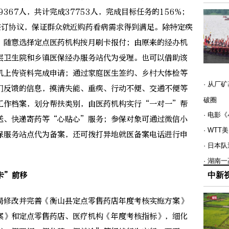
9367人，共计完成37753人，完成目标任务的156%；
签订协议，保证群众就近购药看病需求得到满足。除特定疾
，随意选择定点医药机构按月刷卡报付；由原来的经办机
基层卫生院和乡镇医保经办服务站代为受理。也可以借助该
机上传资料完成申请；通过家庭医生签约、乡村大体检等
· 从厂
门反馈的信息，摸清失能、重疾、行动不便、交通不便等
破圈
工作档案，划分帮扶类别，由医药机构实行“一对一”帮
· 电影
送、快递寄药等“心贴心”服务；参保对象可通过微信小
· WT
保服务站点代为备案，还可拨打异地就医备案电话进行申
· 日本
· 湖南
卡”前移
中新
修改并完善《衡山县定点零售药店年度考核实施方案》
案》和定点零售药店、医疗机构《年度考核指标》，细化