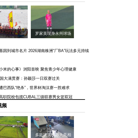
罗家英现身永州球场
矿基因到城市名片 2026湖南株洲“厂BA”玩法多元持续
《小米的心事》浏阳首映 聚焦青少年心理健康
T美国大满贯赛：孙颖莎一日双赛过关
队遭巴西队“绝杀”，世界杯淘汰赛一胜难求
一高职院校包揽CUBAL三级联赛男女篮双冠
视频
多款建筑机器人亮相