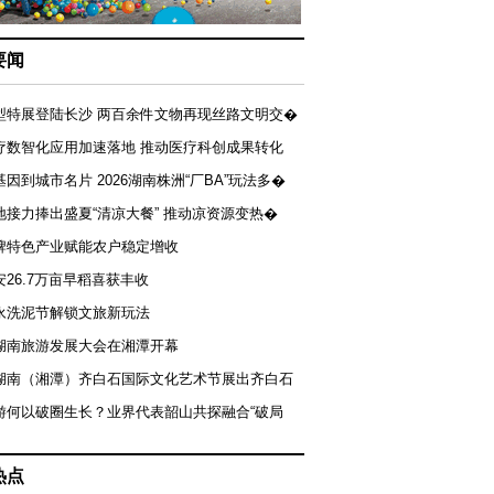
要闻
型特展登陆长沙 两百余件文物再现丝路文明交�
疗数智化应用加速落地 推动医疗科创成果转化
基因到城市名片 2026湖南株洲“厂BA”玩法多�
地接力捧出盛夏“清凉大餐” 推动凉资源变热�
牌特色产业赋能农户稳定增收
安26.7万亩早稻喜获丰收
永洗泥节解锁文旅新玩法
湖南旅游发展大会在湘潭开幕
届湖南（湘潭）齐白石国际文化艺术节展出齐白石
游何以破圈生长？业界代表韶山共探融合“破局
热点