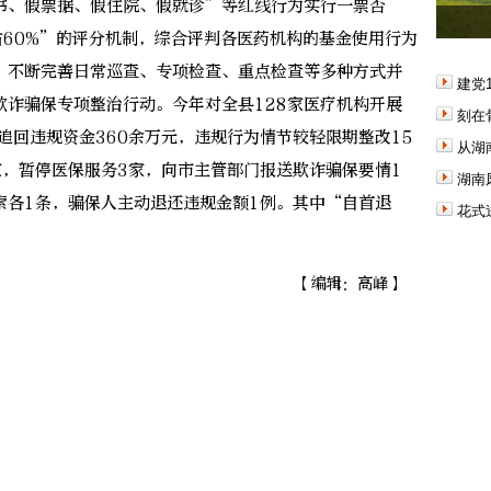
书、假票据、假住院、假就诊”等红线行为实行一票否
占60%”的评分机制，综合评判各医药机构的基金使用行为
；不断完善日常巡查、专项检查、重点检查等多种方式并
建党
欺诈骗保专项整治行动。今年对全县128家医疗机构开展
刻在
追回违规资金360余万元，违规行为情节较轻限期整改15
从湖
家，暂停医保服务3家，向市主管部门报送欺诈骗保要情1
湖南
索各1条，骗保人主动退还违规金额1例。其中“自首退
花式
【编辑：高峰】