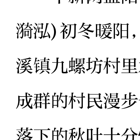
漪泓)初冬暖阳
溪镇九螺坊村里
成群的村民漫步
落下的秋叶十分