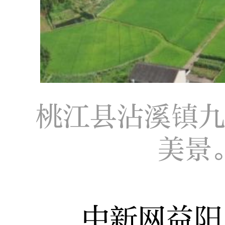
桃江县沾溪镇
美景
中新网益阳11