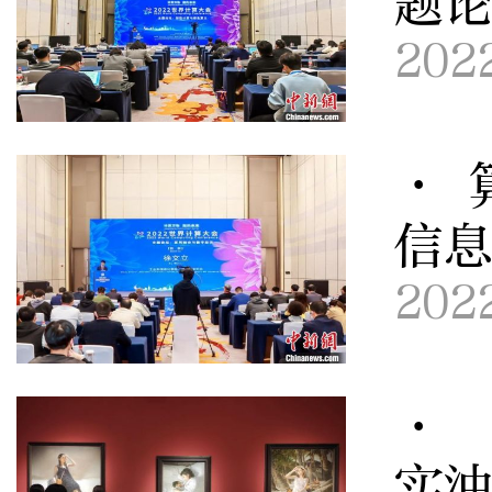
题
202
· 
信
202
· 
实