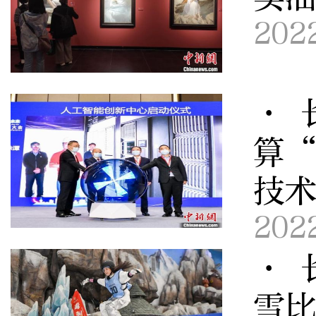
202
· 
算
技
202
· 
雪比