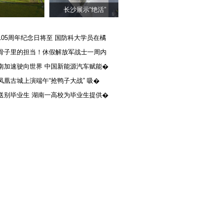
长沙展示“绝活”
105周年纪念日将至 国防科大学员在橘
骨子里的担当！休假解放军战士一周内
南加速驶向世界 中国新能源汽车赋能�
凤凰古城上演端午“抢鸭子大战” 吸�
送别毕业生 湖南一高校为毕业生提供�