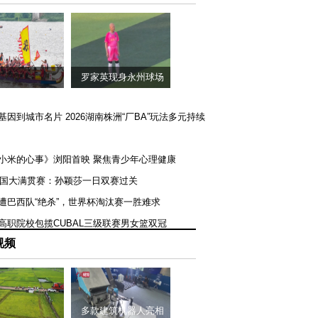
罗家英现身永州球场
矿基因到城市名片 2026湖南株洲“厂BA”玩法多元持续
《小米的心事》浏阳首映 聚焦青少年心理健康
T美国大满贯赛：孙颖莎一日双赛过关
队遭巴西队“绝杀”，世界杯淘汰赛一胜难求
一高职院校包揽CUBAL三级联赛男女篮双冠
视频
多款建筑机器人亮相