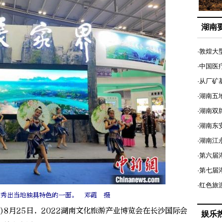
湖南
·敦煌大
·中国医
·从厂矿
·湖南五
·湖南双
·湖南东
·湖南江
·第六届
·第七
·红色旅
演秀出当地独具特色的一面。 邓霞 摄
)8月25日，2022湖南文化旅游产业博览会在长沙国际会
娱乐