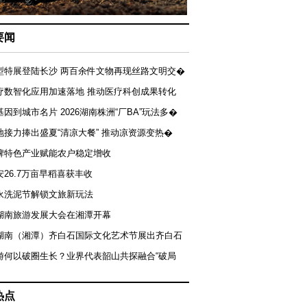
要闻
型特展登陆长沙 两百余件文物再现丝路文明交�
疗数智化应用加速落地 推动医疗科创成果转化
基因到城市名片 2026湖南株洲“厂BA”玩法多�
地接力捧出盛夏“清凉大餐” 推动凉资源变热�
牌特色产业赋能农户稳定增收
安26.7万亩早稻喜获丰收
永洗泥节解锁文旅新玩法
湖南旅游发展大会在湘潭开幕
届湖南（湘潭）齐白石国际文化艺术节展出齐白石
游何以破圈生长？业界代表韶山共探融合“破局
热点