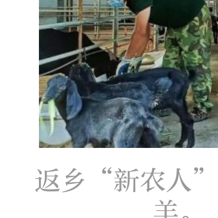
返乡“新农人
羊。