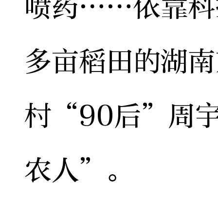
喷药……依靠科
多亩稻田的湖南
村“90后”周
农人”。