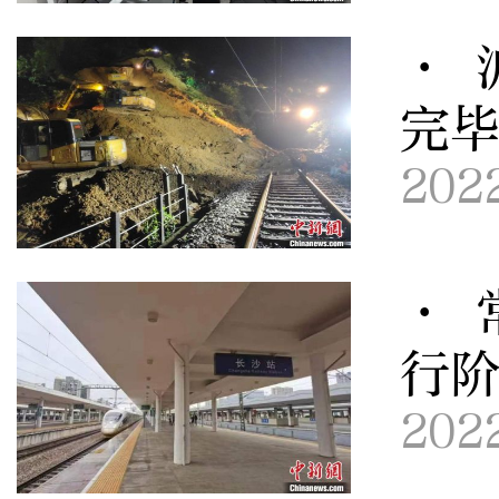
· 
完毕
202
· 
行
202