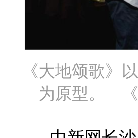
《大地颂歌》
为原型。 
中新网长沙1月2